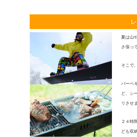
レ
夏は山
さ張っ
そこで
バーベ
ど、シ
リさせ
２４時
ども収