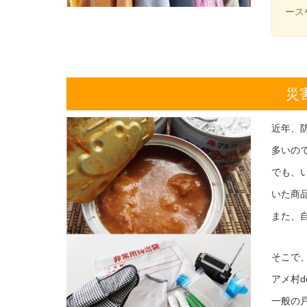
ース
災
近年、
多いの
でも、
いた商
また、
そこで
アメ村
一般の