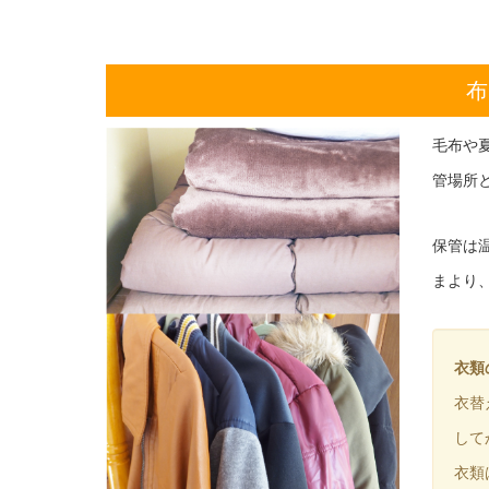
布
毛布や
管場所
保管は
まより
衣類
衣替
して
衣類