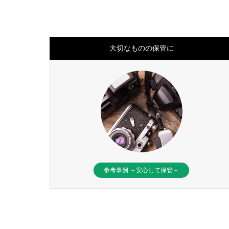
大切なものの保管に
参考事例 －安心して保管－