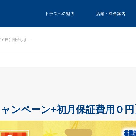
トラスペの魅力
店舗・料金案内
用０円】開始しま…
キャンペーン+初月保証費用０円