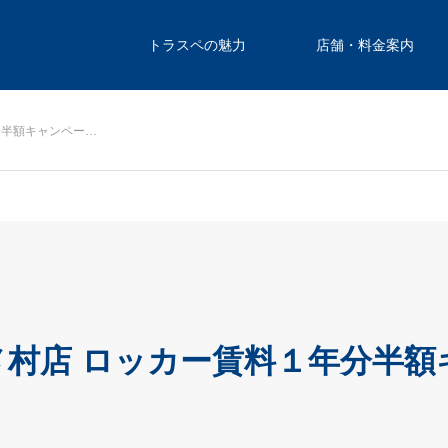
トラスペの魅力
店舗・料金案内
分半額キャンペー…
村店 ロッカー賃料１年分半額
）